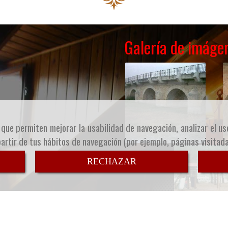
Galería de imáge
s que permiten mejorar la usabilidad de navegación, analizar el u
partir de tus hábitos de navegación (por ejemplo, páginas visitad
RECHAZAR