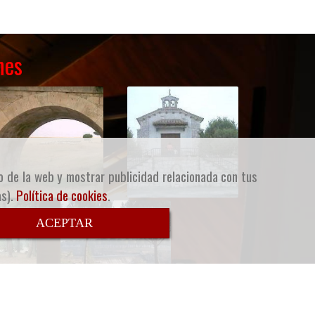
nes
so de la web y mostrar publicidad relacionada con tus
as).
Política de cookies
.
ACEPTAR